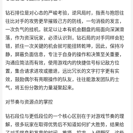
钻石排位是对心态的严峻考验，逆风局时，指责与抱怨往
往比对手的攻势更早摧毁己方的防线，一句消极的发言，
一次负气的挂机，就足以让本有机会翻盘的局面向深渊滑
落，作为资深玩家，必须认识到，钻石局的对手同样会犯
错，抓住一次关键的机会就可能扭转乾坤，因此，保持冷
静，屏蔽负面信息，专注于自身的操作和决策至关重要，
沟通应简洁而有效，使用游戏内的快捷信号标记敌方位
置，集合请求进攻或撤退，远比冗长的文字打字更有实
效，鼓励偶尔有亮眼操作的队友，往往能激发团队的士
气，将五份分散的力量凝聚起来。
对节奏与资源点的掌控
钻石段位与更低段位的一个核心区别在于对游戏节奏的理
解，很多玩家在取得优势后不知道如何扩大胜势，结果给
了对手喘息和发育的时间，推塔，控龙，入侵野区，这些