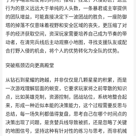
行为的意义远远大于单纯的人头数，一条暴君或主宰提供
的团队增益，可能直接决定下一波团战的胜负，一座防御
塔的掉落不仅意味着视野和安全区域的丧失，更压缩了对
手的经济获取空间，资深玩家需要培养自己成为节奏的带
动者，在清完兵线后主动观察小地图，寻找支援队友或配
合打野入侵的机会，将个人的优势转化为全队的优势。
突破瓶颈迈向更高殿堂
从钻石到星耀的跨越，并非仅仅是几颗星星的积累，而是
一次游戏理解层面的蜕变，它要求玩家将之前零散的知识
点，比如英雄克制，资源控制，团战站位，系统地整合起
来，形成一种近似本能的决策能力，这个过程需要反思与
总结，每一场失利都值得复盘，思考自己在哪个时间点的
决策出现了问题，是贪婪兵线导致被抓，还是忽略了关键
的地图信号，坚持这种有针对性的练习与思考，而非机械