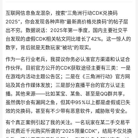
互联网信息鱼龙混杂，搜索“三角洲行动CDK兑换码
2025”，你会发现各种声称“最新高价格兑换码”的帖子层
出不穷。数据说话：2025年第一季度，国内主要社交平
台发现的虚假CDK相关帖文同比增长了42%。这一惊人的
数字，背后就是无数玩家“被坑”的现实。
作为一名行业老兵，我提议你务必认准官方渠道和认证合
作伙伴。目前官方公开的CDK获取途径主要有三类：一是
在游戏内活动主题公告区；二是在《三角洲行动》官方网
站及其合作媒体发放；三是部分直播平台的官方认证主
播。其他来源——比如某宝、某鱼、甚至是QQ群共享，
虽然偶尔会有漏网之鱼，但其中95%以上都是虚假或已失
效的兑换码，甚至有不少带有恶意软件，威胁账号安全。
有个真正案例引起了我的关注。一名玩家在某二手交易平
台花费近千元购买所谓的“2025限量CDK”，结局不仅兑换