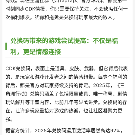
有效。现在主流社群（如TapTap、官方QQ群）都会第一
时刻同步CDK情报，你只需要保持关注，不会缺席任何一
次福利爆发。犹豫和拖延是兑换码玩家最大的敌人。
兑换码带来的游戏尝试提高：不仅是福
利，更是情感连接
CDK兑换码，表面上是道具、皮肤、武器，但它背后代表
的，是玩家和游戏开发者之间的情感纽带。每壹个福利的
背后，都是官方对玩家持续支持的肯定。2025年，《三
角洲行动》兑换码涵盖了包括限量载具、唯一称号、剧情
玩法解开等丰盛内容，比前几年有显著进步。兑换码的存
在，让许多玩家重拾对游戏的热诚，也让社区凝聚力更
强。
据官方统计，2025年兑换码运用激活率居然高达92%，