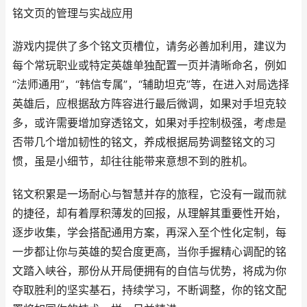
铭文页的管理与实战应用
游戏内提供了多个铭文页槽位，请务必善加利用，建议为
每个常玩职业或特定英雄单独配置一页并清晰命名，例如
“法师通用”，“韩信专属”，“辅助坦克”等，在进入对局选择
英雄后，应根据敌方阵容进行最后微调，如果对手坦克较
多，或许需要增加穿透铭文，如果对手控制极强，考虑是
否带几个增加韧性的铭文，养成根据局势调整铭文的习
惯，虽是小细节，却往往能带来意想不到的胜机。
铭文积累是一场耐心与智慧并存的旅程，它没有一蹴而就
的捷径，却有着厚积薄发的回报，从理解其重要性开始，
逐步收集，学会搭配通用方案，再深入至个性化定制，每
一步都让你与英雄的契合度更高，当你手握精心调配的铭
文踏入峡谷，那份从开局便拥有的自信与优势，将成为你
夺取胜利的坚实基石，持续学习，不断调整，你的铭文配