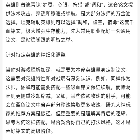
英雄则普遍青睐“梦魇，心眼，狩猎”或“调和”，这套铭文提
供法术攻击，穿透和移速或续航，是大部分法师的万金油
选择，坦克辅助英雄则可以选择“调和，虚空，宿命”这套千
血铭文，极大增强生存能力，先为常用职业配好一套通用
铭文，是站稳脚跟的明智之举。
针对特定英雄的精细化调整
当你对游戏理解加深，就需要为本命英雄量身定制铭文，
这需要对英雄特性和对战局有深刻认识，例如，同样作为
法师，貂蝉可能需要搭配一些吸血铭文保证续航，而诸葛
亮则更侧重冷却缩减，又如，某些依赖攻速的射手，可能
会在蓝色铭文中舍弃部分移速换取更多攻速，研究大神玩
家的推荐方案是捷径，但更重要的是理解其背后的逻辑，
思考为何这样搭配，是否契合你自己的打法风格，这才是
弄好铭文的高级阶段。