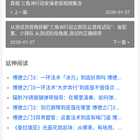
真相 三角洲行动安澜老祖视频集合
« 上一篇
2026-01-27
从测试员视角拆解“三角洲行动立即玩云游戏试玩”：省配
置、少排队 从测试阶段角度,测试的正确顺序
2026-01-27
下一篇 »
延伸阅读
博德之门3：一环法术「冰刃」到底好用吗 博德之门3一化众多法阵
博德之门3一环法术“大步奔行”到底值不值得点 博德之门3一环和二环法术区别
辐射76锈镐镇弹琴指导：在哪里演奏、如何弹、要注意啥 辐射76 生锈的钥匙
博德之门3：剑刃屏障到底强在哪里 博德之门3剑咏者
博德之门3异界盟誓：这套法术到底有啥门道 博德之门3异界誓缚能抓什么
《泰拉瑞亚》光面花岗岩块：从哪来、有啥用、值得刷吗 泰拉瑞亚光之女皇掉落物品一览