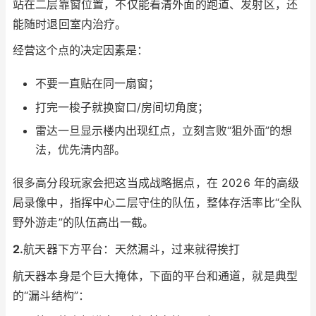
站在二层靠窗位置，不仅能看清外面的跑道、发射区，还
能随时退回室内治疗。
经营这个点的决定因素是：
不要一直贴在同一扇窗；
打完一梭子就换窗口/房间切角度；
雷达一旦显示楼内出现红点，立刻言败“狙外面”的想
法，优先清内部。
很多高分段玩家会把这当成战略据点，在 2026 年的高级
局录像中，指挥中心二层守住的队伍，整体存活率比“全队
野外游走”的队伍高出一截。
2.
航天器下方平台：天然漏斗，过来就得挨打
航天器本身是个巨大掩体，下面的平台和通道，就是典型
的“漏斗结构”：