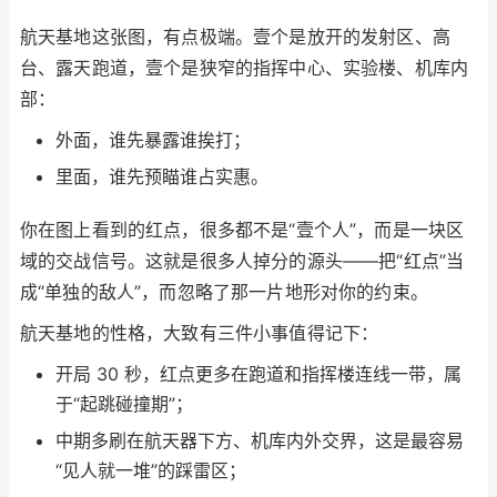
航天基地这张图，有点极端。壹个是放开的发射区、高
台、露天跑道，壹个是狭窄的指挥中心、实验楼、机库内
部：
外面，谁先暴露谁挨打；
里面，谁先预瞄谁占实惠。
你在图上看到的红点，很多都不是“壹个人”，而是一块区
域的交战信号。这就是很多人掉分的源头——把“红点”当
成“单独的敌人”，而忽略了那一片地形对你的约束。
航天基地的性格，大致有三件小事值得记下：
开局 30 秒，红点更多在跑道和指挥楼连线一带，属
于“起跳碰撞期”；
中期多刷在航天器下方、机库内外交界，这是最容易
“见人就一堆”的踩雷区；