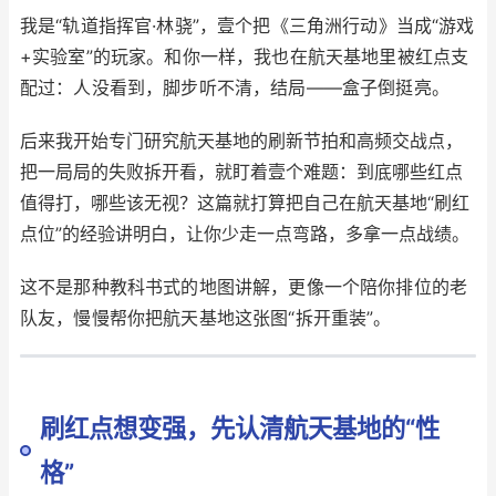
我是“轨道指挥官·林骁”，壹个把《三角洲行动》当成“游戏
+实验室”的玩家。和你一样，我也在航天基地里被红点支
配过：人没看到，脚步听不清，结局——盒子倒挺亮。
后来我开始专门研究航天基地的刷新节拍和高频交战点，
把一局局的失败拆开看，就盯着壹个难题：到底哪些红点
值得打，哪些该无视？这篇就打算把自己在航天基地“刷红
点位”的经验讲明白，让你少走一点弯路，多拿一点战绩。
这不是那种教科书式的地图讲解，更像一个陪你排位的老
队友，慢慢帮你把航天基地这张图“拆开重装”。
刷红点想变强，先认清航天基地的“性
格”