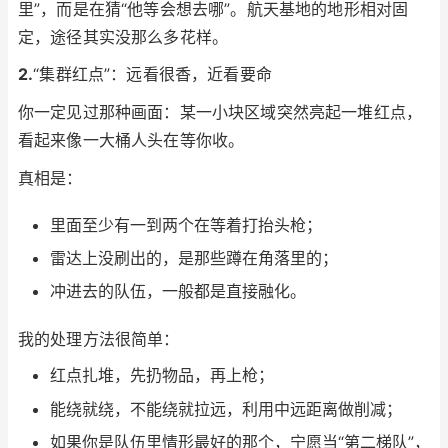
里”，而是在猜“他等会想去哪”。航天基地的地形相对固
定，途径其实没那么多花样。
2.
“集群红点”：远看很香，近看要命
你一定见过那种画面：某一小块区域突然亮起一堆红点，
看起来像一大桶人头在等你收。
真相是：
里面至少有一到两个在等着打抬头枪；
雷达上没刷出的，是那些蹲在角落里的；
冲进去的队伍，一般都是直接融化。
我的处理方法很简单：
红点扎堆，先扔物品，再上枪；
能绕就绕，不能绕就拉远，利用中远距离做削减；
如果你是队伍里情形最好的那个，宁愿当“第二梯队”，