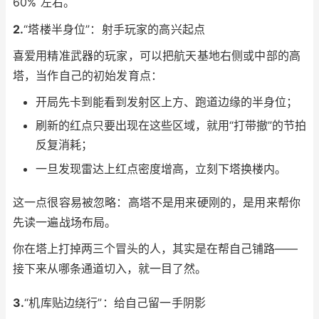
60% 左右。
2.
“塔楼半身位”：射手玩家的高兴起点
喜爱用精准武器的玩家，可以把航天基地右侧或中部的高
塔，当作自己的初始发育点：
开局先卡到能看到发射区上方、跑道边缘的半身位；
刷新的红点只要出现在这些区域，就用“打带撤”的节拍
反复消耗；
一旦发现雷达上红点密度增高，立刻下塔换楼内。
这一点很容易被忽略：高塔不是用来硬刚的，是用来帮你
先读一遍战场布局。
你在塔上打掉两三个冒头的人，其实是在帮自己铺路——
接下来从哪条通道切入，就一目了然。
3.
“机库贴边绕行”：给自己留一手阴影