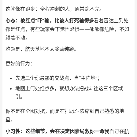
这就像在跑步：全程冲刺的人，通常跑不完。
心态：被红点“吓”输，比被人打死输得多
看着雷达上到处
都是红点，有些玩家会下觉悟恐惧——哪哪都危险，不如
蹲着不动。
难题是，航天基地不太奖励纯蹲。
更好的行为：
先选三个你最熟的交战点，当“主阵地”；
地图上何处红点多，就想办法把战斗往这三个区域
引。
你不是在全图对抗，而是在把战斗浓缩到自己熟悉的地
盘。
小习性：这些细节，会在决定因素局救你一命
我自己在航