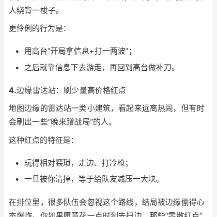
人绕背一梭子。
更伶俐的行为是：
用高台“开局拿信息+打一两波”；
之后就靠信息下去游走，再回到高台做补刀。
4.
边缘雷达站：刷少量高价格红点
地图边缘的雷达站一类小建筑，看起来远离热闹，但有时
会刷出一些“晚来蹭战局”的人。
这种红点的特征是：
玩得相对猥琐，走边、打冷枪；
一旦被你清掉，等于给队友减压一大块。
在排位里，很多队伍会忽视这个路线，结局被边缘偷得心
态爆炸。你如果愿意花一点时刻去扫边，那些“零散红点”