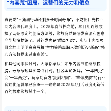
“内容荒”困局，运营们的无力和倦怠
真要说“三角洲行动还剩多长时间寿命”，不妨把目光拉回
到内容迭代速度上。2025年春节档之前，项目组连续砍
掉了两条原定的创造方法线，缘故竟然是研发资源和创意
产能都快枯竭了。对外发声是“质量打磨”，实际上内部项
目文档上明明白白写着“主力策略离职人数创历史新高”“核
心方法数据未过审查线”。
和其他同事探讨时，大家都承认：如果内容节拍继续拉
胯，寿命缩短其实是倒计时。社区舆论发酵，“一年四更”
变“一年两更”，玩家对官方“复刻地图”、“重做皮肤”的行业
套娃化运营早已疲惫——这也是2025年1月活跃度刷新低
谷的根本缘故其中一个。