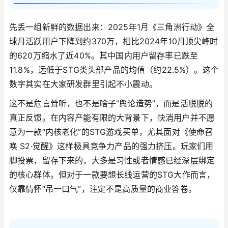
先丢一组新鲜的数据出来：2025年1月《三角洲行动》全
球月活跃用户下降到约370万，相比2024年10月顶尖峰时
的620万缩水了近40%。其中国内用户留存率已跌至
11.8%，远低于STG类头部产品的均值（约22.5%）。这个
数字其实在大家研发群里引起不小震动。
这不是危言耸听，也不是啥子“舆论造势”，而是活脱脱的
真正反馈。在内容产能有限的大背景下，快消用户并不愿
意为一款“内核老化”的STG游戏买单，尤其面对《使命召
唤 S2·觉醒》这样极具竞争力产品的强力挤压。玩家们用
脚投票，留存下来的，大多是习性或者情感已经深层绑定
的核心群体。但对于一款要想长线运营的STG大作而言，
仅靠情怀“吊一口气”，注定不是高质量的商业答卷。