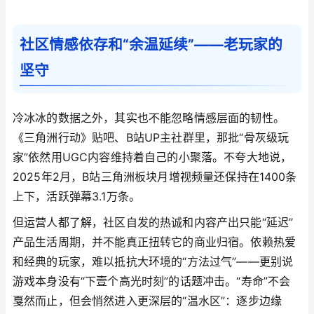
社区情感依存和“余温延续”——老玩家的
坚守
冷冰冰的数据之外，其实也不能忽略情感层面的韧性。
《三角洲行动》贴吧、B站UP主社群里，那批“骨灰级玩
家”依然用UGC内容维持着自己的小聚落。不夸大地说，
2025年2月，B站三角洲板块月增视频量还保持在1400条
上下，活跃弹幕3.1万条。
但运营人都了解，社区自发的热诚和内容产出只能“延迟”
产品生活周期，并不能真正扭转它的商业归宿。依赖热爱
和经典的玩家，难以抵抗大环境的“方法过气”——更别说
游戏本身没有“下壹个高光时刻”的话题冲击。“寿命”不会
戛然而止，但会悄然进入更深层的“温水区”：逐步边缘