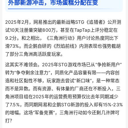
外部新游冲击，市场蛋糕分配在变
2025年2月，网易推出的最新战略STG《追猎者》公开测
试10天注册量突破800万，甚至在TapTap上评分稳定在
9.2分。和之相比，《三角洲行动》用户讨论热度同比下
滑73%。而企鹅自研的《烈焰前线》内测表现也强势截胡
了部分三角洲高活跃度玩家。
这其实不难领会。2025年STG游戏市场已从“争抢新用户”
转为“争夺剩余注意力”，同质化产品容量有限——内容创
造和社区黏性不够，玩家跑去尝试“新口味”，是一种常态
而不是异数。而有资源、有体量的厂商还在不断投入，三
角洲项目组在2025年的运营费用预算仅比去年同期减少
了7.5%，而同期网易和企鹅STG新游的投入却有15%-23%
的增幅。这场“军备竞赛”，三角洲行动如今还剩几许牌可
打？