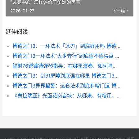
“风暴中心” 怎样评价三角洲的美景
2026-01-27
下一篇 »
延伸阅读
博德之门3：一环法术「冰刃」到底好用吗 博德之门3一化众多法阵
博德之门3一环法术“大步奔行”到底值不值得点 博德之门3一环和二环法术区别
辐射76锈镐镇弹琴指导：在哪里演奏、如何弹、要注意啥 辐射76 生锈的钥匙
博德之门3：剑刃屏障到底强在哪里 博德之门3剑咏者
博德之门3异界盟誓：这套法术到底有啥门道 博德之门3异界誓缚能抓什么
《泰拉瑞亚》光面花岗岩块：从哪来、有啥用、值得刷吗 泰拉瑞亚光之女皇掉落物品一览