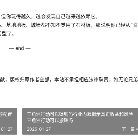
，但你玩得越久，越会发现自己越来越依赖它。
、基地地板、城墙都不知不觉用了石材板，那说明你已经从“临
转型了。
— end —
献，版权归原作者全部，本站不承担相应法律职责。如无论兄弟
顿配置
三角洲行动可以赚钱吗行业内幕揭示真正收益和风险
三角洲行动可以搬砖吗
-01-27
2026-01-27
下一篇 