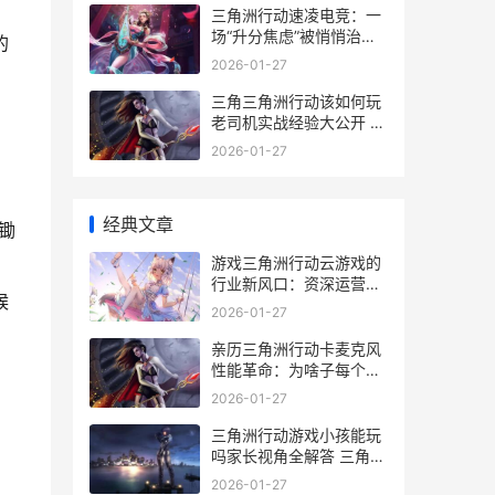
极星
三角洲行动速凌电竞：一
场“升分焦虑”被悄悄治愈
的
的新方法革命 三角洲行动
2026-01-27
速凌电竞小剧场
三角三角洲行动该如何玩
老司机实战经验大公开 三
角三角洲行动如何获得
2026-01-27
2×2保险
经典文章
锄
游戏三角洲行动云游戏的
行业新风口：资深运营
候
Harry的亲历透视 游戏三
2026-01-27
角洲行动需要充钱吗
亲历三角洲行动卡麦克风
性能革命：为啥子每个游
戏玩家都在讨论它 三角洲
2026-01-27
7
三角洲行动游戏小孩能玩
吗家长视角全解答 三角洲
行动游戏安全中心公众号
2026-01-27