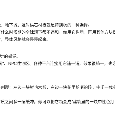
堡、地下城，这时候石材板就是特别稳的一种选择。
任什么时候期的全球观下都不违和。你用它构墙，再用其他方块
窗，整体风格就会慢慢起来。
大”的感觉。
面”、NPC住宅区、各种平台连接用它铺一铺，效果很统一，也
于割裂：左边一块鲜艳木板，右边一块花里胡哨的砖，中间一截
质之间多一层缓冲。你可以把它领会成“建筑里的一块中性色打