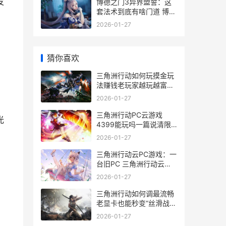
发
博德之门3异界盟誓：这
套法术到底有啥门道 博德
之门3异界誓缚能抓什么
2026-01-27
猜你喜欢
。
三角洲行动如何玩摸金玩
法赚钱老玩家越玩越富的
冷门细节大公开 三角洲行
2026-01-27
动如何玩摸金模式
三角洲行动PC云游戏
光
4399能玩吗一篇说清限
制、套路和真正可行的上
2026-01-27
号方法 三角洲手机版
三角洲行动云PC游戏：一
台旧PC 三角洲行动云游
戏
2026-01-27
三角洲行动如何调最流畅
老显卡也能秒变“丝滑战
场”的冷门配置大公开 三
2026-01-27
角洲行动如何免费获得北