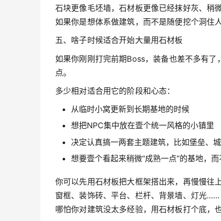
石块更像毛坯墙，石材板更像已经抹好灰、稍
如果你是想体系做建筑，而不是随便挖个洞住
五、啥子时候适合开始大量用石材板
如果你刚刚打完前期Boss，装备也差不多有了
点。
多少相对适合用它的阶段和心态：
从临时小窝更新到长期基地的时候
想把NPC集中放在壹个统一风格的小镇里
决定认真搞一两套主题建筑，比如堡垒、城
想要壹个看起来稍微“成熟一点”的基地，
你可以先用石材板把大框架搭出来，再慢慢往
窗框、装饰砖、平台、栏杆、背景墙、灯光……
哪怕你对建筑没太多经验，用石材板打个底，