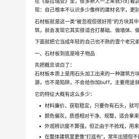
在《泰拉瑞亚》里，很多新人一上来就只盯着
现：自己根本不认识多少像样的建材名字，更
石材板就是这一类“被忽视但很好用”的方块其
筑，就会发现它其实很适合打基础、做墙体、
下面就把它当成年轻的自己也不熟的壹个老兄
一、石材板到底是啥子物品
先把概念说白了：
石材板本质上是用石头加工出来的一种建筑方
源，也不是陷阱，不会给你加buff，主要用途就
它的特征大概有这么多少：
材料廉价、获取稳定，只要你有石头，就可
颜色偏灰，质感相对干净、规整，适合拿来
外观辨识度不算强，但正由于不抢戏，用来
在整体建筑里更像“打底布”，常年出镜但不