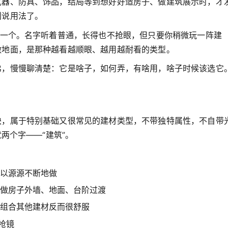
武器、防具、饰品，结局等到想好好造房子、做建筑展示时，才
别说用法了。
中一个。名字听着普通，长得也不抢眼，但只要你稍微玩一阵建
做地面，是那种越看越顺眼、越用越耐看的类型。
弟，慢慢聊清楚：它是啥子，如何弄，有啥用，啥子时候该选它
块，属于特别基础又很常见的建材类型，不带独特属性，不自带
两个字——“建筑”。
以源源不断地做
做房子外墙、地面、台阶过渡
组合其他建材反而很舒服
抢镜