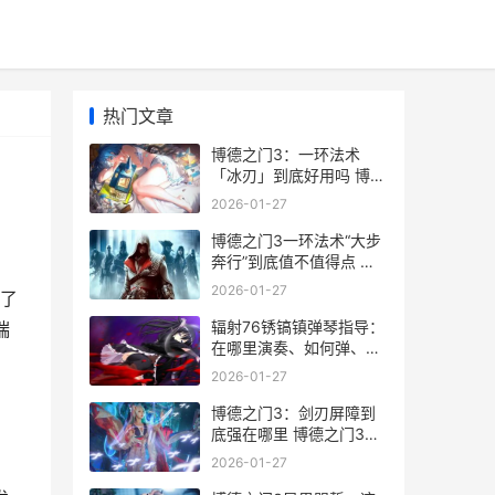
热门文章
博德之门3：一环法术
「冰刃」到底好用吗 博德
之门3一化众多法阵
2026-01-27
博德之门3一环法术“大步
奔行”到底值不值得点 博
德之门3一环和二环法术
2026-01-27
了
区别
辐射76锈镐镇弹琴指导：
瑞
在哪里演奏、如何弹、要
注意啥 辐射76 生锈的钥
2026-01-27
匙
博德之门3：剑刃屏障到
底强在哪里 博德之门3剑
咏者
2026-01-27