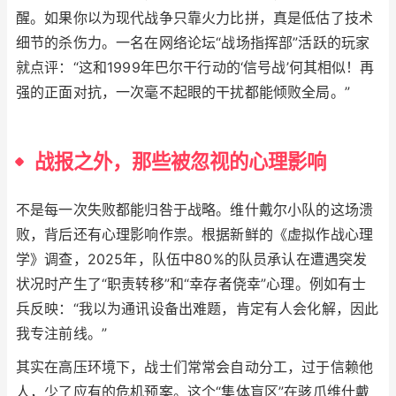
醒。如果你以为现代战争只靠火力比拼，真是低估了技术
细节的杀伤力。一名在网络论坛“战场指挥部”活跃的玩家
就点评：“这和1999年巴尔干行动的‘信号战’何其相似！再
强的正面对抗，一次毫不起眼的干扰都能倾败全局。”
战报之外，那些被忽视的心理影响
不是每一次失败都能归咎于战略。维什戴尔小队的这场溃
败，背后还有心理影响作祟。根据新鲜的《虚拟作战心理
学》调查，2025年，队伍中80%的队员承认在遭遇突发
状况时产生了“职责转移”和“幸存者侥幸”心理。例如有士
兵反映：“我以为通讯设备出难题，肯定有人会化解，因此
我专注前线。”
其实在高压环境下，战士们常常会自动分工，过于信赖他
人，少了应有的危机预案。这个“集体盲区”在骇爪维什戴