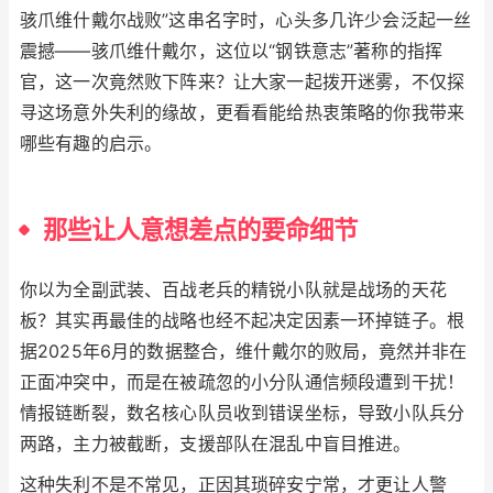
骇爪维什戴尔战败”这串名字时，心头多几许少会泛起一丝
震撼——骇爪维什戴尔，这位以“钢铁意志”著称的指挥
官，这一次竟然败下阵来？让大家一起拨开迷雾，不仅探
寻这场意外失利的缘故，更看看能给热衷策略的你我带来
哪些有趣的启示。
那些让人意想差点的要命细节
你以为全副武装、百战老兵的精锐小队就是战场的天花
板？其实再最佳的战略也经不起决定因素一环掉链子。根
据2025年6月的数据整合，维什戴尔的败局，竟然并非在
正面冲突中，而是在被疏忽的小分队通信频段遭到干扰！
情报链断裂，数名核心队员收到错误坐标，导致小队兵分
两路，主力被截断，支援部队在混乱中盲目推进。
这种失利不是不常见，正因其琐碎安宁常，才更让人警