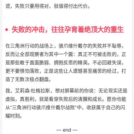
谎，失败只要用得对，就值得付出代价。
失败的冲击，往往孕育着绝顶大的重生
在三角洲行动的战场上，骇爪维什戴尔的失败并不耻辱，
反而让全部观察者为其中一个震：真正不可被击败的，正
是那些敢于直面脆弱、拥抱反思的精英。不必回避失误，
更不要惧怕落败，正是这些让人遗憾甚至痛苦的经过，打
造了无数次极点翻盘。
我，艾莉森·杜格拉斯，想对屏幕前的你说：无论现实还是
虚拟，真胜利，就是看穿失败后的清醒和成长。愿你也能
从“三角洲行动骇爪维什戴尔战败”中，收获属于自己的闪
耀时刻。
— end —