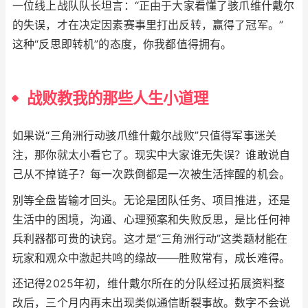
一位线上战队队长坦言：“正由于大家看懂了骇爪维什戴尔
的失误，才在决定因素赛事里打出反转，赢得了冠军。”
这种“反思即转机”的态度，你我都值得拥有。
战败教我的那些人生小道理
如果说“三角洲行动骇爪维什戴尔战败”只值得军事迷关
注，那你就太小看它了。现实中大家谁无失误？谁敢说自
己从不掉链子？每一次跌倒都是一次被生活摔醒的机会。
别等全盘皆输才回头。无论是团队任务、项目推进，还是
生活中的困境，沟通、心理预案和失败反思，是比任何神
兵利器都可贵的诀窍。这才是“三角洲行动”这类题材能在
玩家和观众中激起共鸣的缘故——胜败常有，成长难得。
还记得2025年初，维什戴尔所在的分队经过拓展资料整
改后，三个月内再未出现类似通信断裂事故。数字不会说