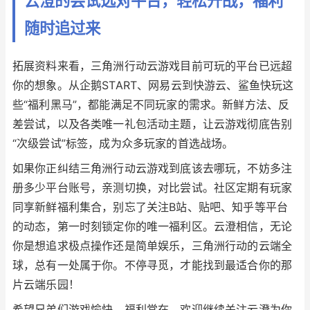
云澄的尝试选对平台，轻松开战，福利
随时追过来
拓展资料来看，三角洲行动云游戏目前可玩的平台已远超
你的想象。从企鹅START、网易云到快游云、鲨鱼快玩这
些“福利黑马”，都能满足不同玩家的需求。新鲜方法、反
差尝试，以及各类唯一礼包活动主题，让云游戏彻底告别
“次级尝试”标签，成为众多玩家的首选战场。
如果你正纠结三角洲行动云游戏到底该去哪玩，不妨多注
册多少平台账号，亲测切换，对比尝试。社区定期有玩家
同享新鲜福利集合，别忘了关注B站、贴吧、知乎等平台
的动态，第一时刻锁定你的唯一福利区。云澄相信，无论
你是想追求极点操作还是简单娱乐，三角洲行动的云端全
球，总有一处属于你。不停寻觅，才能找到最适合你的那
片云端乐园！
希望兄弟们游戏愉快，福利常在，欢迎继续关注云澄为你