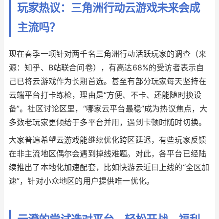
玩家热议：三角洲行动云游戏未来会成
主流吗？
现在春季一项针对两千名三角洲行动活跃玩家的调查（来
源：知乎、B站联合问卷），有高达68%的受访者表示自
己已将云游戏作为长期首选。甚至有部分玩家每天坚持在
云端平台打卡练枪，理由是“方便、不卡、还能随时换设
备”。社区讨论区里，“哪家云平台最稳”成为热议焦点，大
多数老玩家更倾给于多平台并用，遇到卡顿时随时切换。
大家普遍希望云游戏能继续优化跨区延迟，有些玩家反馈
在非主流地区偶尔会遇到掉线难题。对此，各平台已经陆
续推出了本地化加速配套，比如快游云近日上线的“全区加
速”，针对小众地区的用户提供唯一优化。