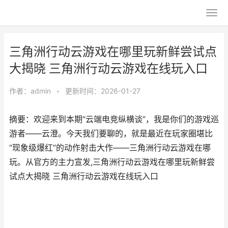
三角洲行动云游戏在哪里玩新鲜尝试点
大揭晓 三角洲行动云游戏在线玩入口
作者：
admin
•
更新时间：2026-01-27
摘要：欢迎来到本期“云端电竞纵横谈”，我是你们的游戏巡
游者——云澄。今天我们要聊的，就是最近在玩家圈堪比
“现象级爆红”的动作射击大作——三角洲行动云游戏在哪
玩。从官方的主力宣发,三角洲行动云游戏在哪里玩新鲜尝
试点大揭晓 三角洲行动云游戏在线玩入口