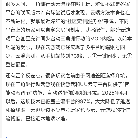
很多人问，三角洲行动云游戏在哪里玩，难道不就是各家
平台的联网版本？实际尝试后才发现，云端方法本身也在
不断进化。就拿最近爆红的“社区定制服务器”来说，不同
平台上的玩家可以自定义房间制度、武器配件，部分云游
戏平台甚至允许同步启动三角洲行动的MOD内容。以前本
地端的受限，现在云游戏已经实现了多平台跨端账号同
步，云澄亲测，从手机端转到PC端，只需一键同步，无需
重复配置。
还有壹个反差点，很多玩家之前由于网速差距选择弃坑，
现在三角洲行动云游戏在快游云和UU云等平台提供了“智
能动态调节”功能，自动适配你的网络环境。2025年4月
以后，这项技术已覆盖主流平台的97%，大大降低了延迟
和掉线率。云澄身边不少电竞玩家也表示，云游戏的操作
流畅度，已接近本地端水准。