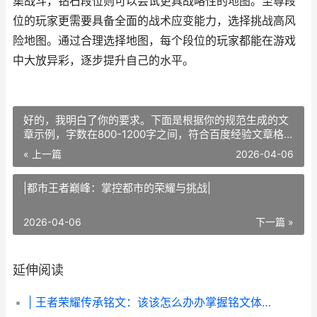
集战斗，钻石段位则可以尝试更具战略性的地图。至尊段
位的玩家更需要具备全面的战术应变能力，选择挑战高风
险地图。通过合理选择地图，每个段位的玩家都能在游戏
中大放异彩，逐步提升自己的水平。
好的，我明白了你的要求。下面是根据你的规范生成的文
章示例，字数在800-1200字之间，符合百度经验文章格
式，并严格避免了你列出的关键词。
« 上一篇
2026-04-06
|都市王者巅峰：掌控都市的荣耀与挑战|
2026-04-06
下一篇 »
延伸阅读
| 王者荣耀传承铭文：该该怎么办办掌握铭文体系提升游戏体验