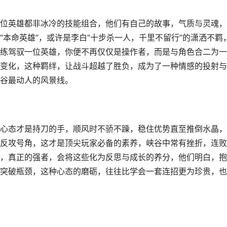
位英雄都非冰冷的技能组合，他们有自己的故事，气质与灵魂，
本命英雄”，或许是李白“十步杀一人，千里不留行”的潇洒不羁
练驾驭一位英雄，你便不再仅仅是操作者，而是与角色合二为一
变化，这种羁绊，让战斗超越了胜负，成为了一种情感的投射与
谷最动人的风景线。
心态才是持刀的手，顺风时不骄不躁，稳住优势直至推倒水晶，
反攻号角，这才是顶尖玩家必备的素养，峡谷中常有挫折，连败
，真正的强者，会将这些化为反思与成长的养分，他们明白，抱
突破瓶颈，这种心态的磨砺，往往比学会一套连招更为珍贵，也