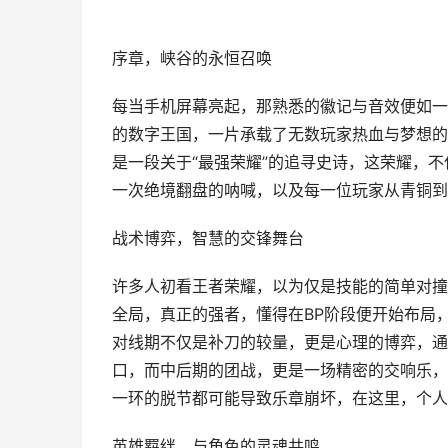
序章，峡谷的永恒召唤
每当手机屏幕亮起，那熟悉的徽记与音效便如一
的数字王国，一片承载了无数玩家热血与梦想的
是一段关于“最强荣耀”的追寻史诗，这荣耀，
一次绝境翻盘的呐喊，以及每一位玩家从青铜到
战术博弈，智慧的交锋舞台
许多人初看王者荣耀，以为仅是技能的简单对撞
全局，真正的强者，懂得在BP阶段便开始布局
对线期不仅是补刀的较量，更是心理的博弈，通
口，而中后期的团战，更是一场精密的交响乐，
一环的脱节都可能导致乐章崩坏，在这里，个人
英雄羁绊，与角色的灵魂共鸣