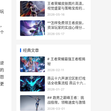
王者荣耀皮肤图片高清，
视觉盛宴与策略宝库的副
玩
标题
2026-05-16
，
**怎样免费领王者皮肤，
，
资深玩家的实战心得分享
个
**
2026-05-17
经典文章
# 王者荣耀最强王者框揭
逆
秘
的
2026-02-11
怨
燕云十六声滹沱区影灯戏
话全收集流程 燕云十六声
更
滹沱南岸宝箱
2026-01-27
## 跑男之巅峰王者：挑
战极限，领略速度与激情
2026-03-01