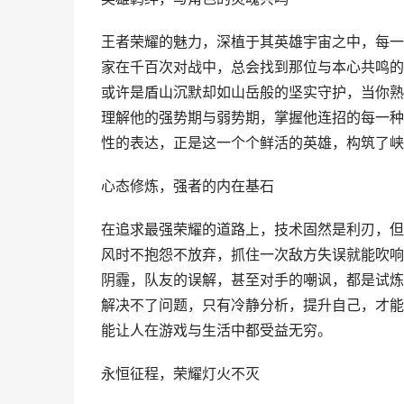
王者荣耀的魅力，深植于其英雄宇宙之中，每一
家在千百次对战中，总会找到那位与本心共鸣的“
或许是盾山沉默却如山岳般的坚实守护，当你熟
理解他的强势期与弱势期，掌握他连招的每一种
性的表达，正是这一个个鲜活的英雄，构筑了峡
心态修炼，强者的内在基石
在追求最强荣耀的道路上，技术固然是利刃，但
风时不抱怨不放弃，抓住一次敌方失误就能吹响
阴霾，队友的误解，甚至对手的嘲讽，都是试炼
解决不了问题，只有冷静分析，提升自己，才能
能让人在游戏与生活中都受益无穷。
永恒征程，荣耀灯火不灭