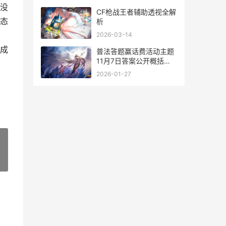
没
CF枪战王者辅助透视全解
态
析
2026-03-14
成
普法答题赢话费活动主题
11月7日答案公开概括
2021普法答题入口
2026-01-27
»