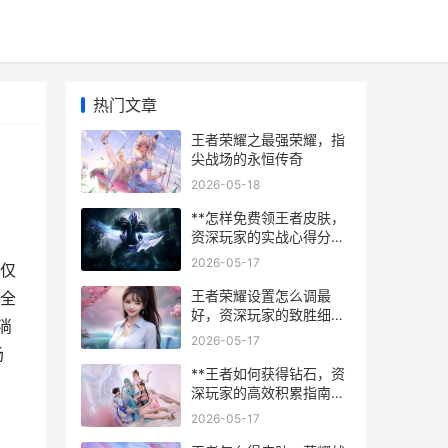
热门文章
王者荣耀之最强荣耀，指
尖战场的永恒传奇
2026-05-18
**怎样免费领王者皮肤，
资深玩家的实战心得分享
**
2026-05-17
仅
王者荣耀设置怎么调最
全
好，资深玩家的致胜细节
淌
指南，副标题，从操作到
2026-05-17
界面全方位优化解析
场
**王者如何获得钻石，资
深玩家的高效积累指南，
副标题，揭秘稳定获取路
2026-05-17
径与策略规划**