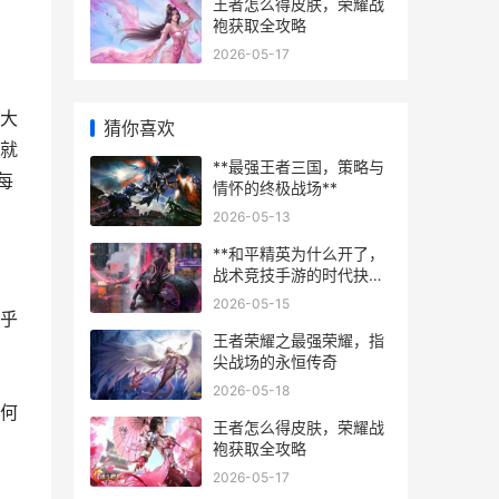
王者怎么得皮肤，荣耀战
袍获取全攻略
2026-05-17
大
猜你喜欢
就
**最强王者三国，策略与
每
情怀的终极战场**
2026-05-13
**和平精英为什么开了，
战术竞技手游的时代抉择
与玩家共鸣**
2026-05-15
乎
王者荣耀之最强荣耀，指
，
尖战场的永恒传奇
2026-05-18
何
王者怎么得皮肤，荣耀战
袍获取全攻略
2026-05-17