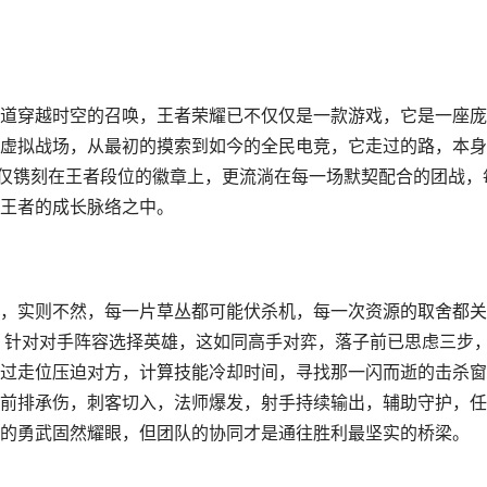
道穿越时空的召唤，王者荣耀已不仅仅是一款游戏，它是一座庞
虚拟战场，从最初的摸索到如今的全民电竞，它走过的路，本身
不仅镌刻在王者段位的徽章上，更流淌在每一场默契配合的团战，
王者的成长脉络之中。
，实则不然，每一片草丛都可能伏杀机，每一次资源的取舍都关
，针对对手阵容选择英雄，这如同高手对弈，落子前已思虑三步
过走位压迫对方，计算技能冷却时间，寻找那一闪而逝的击杀窗
前排承伤，刺客切入，法师爆发，射手持续输出，辅助守护，任
的勇武固然耀眼，但团队的协同才是通往胜利最坚实的桥梁。