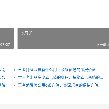
没有了！
-07-07
下一篇 
王者怎么升段位，从心态到技术的全面进阶指南副标题，资深玩家的实战心得与体系构建
王者打战队赛有什么用：荣耀征途的深层价值
王者荣耀在哪里抽奖，探寻虚拟幸运的殿堂与智慧，副标题，资深玩家的抽奖地图与心得全解析
**王者水晶多少幸运值的奥秘，揭秘幸运系统的终极法则**
王者荣耀老虎怎么玩，野区节奏大师裴擒虎进阶攻略
王者荣耀怎么用q币充值，资深玩家的便捷充值指南，副标题，从零开始轻松获取点券