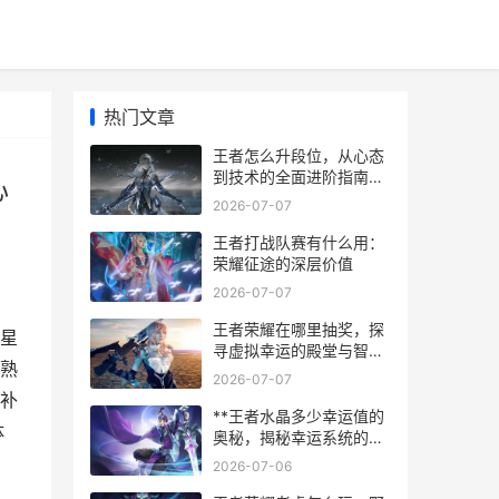
热门文章
王者怎么升段位，从心态
到技术的全面进阶指南副
心
标题，资深玩家的实战心
2026-07-07
得与体系构建
王者打战队赛有什么用：
荣耀征途的深层价值
2026-07-07
王者荣耀在哪里抽奖，探
星
寻虚拟幸运的殿堂与智
熟
慧，副标题，资深玩家的
2026-07-07
抽奖地图与心得全解析
补
**王者水晶多少幸运值的
体
奥秘，揭秘幸运系统的终
极法则**
2026-07-06