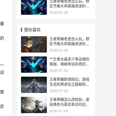
王者荣耀老虎怎么玩，野
区节奏大师裴擒虎进阶攻
略
2026-07-06
量
猜你喜欢
的
王者荣耀老虎怎么玩，野
区节奏大师裴擒虎进阶攻
略
2026-07-06
**王者水晶多少幸运值的
奥秘，揭秘幸运系统的终
一
极法则**
2026-07-06
这
王者荣耀新增段位，游戏
生态的再进化之路副标
题：策略纵深与竞技梦想
2026-07-02
靠
的平衡探索
王者荣耀怎么改性别，虚
拟角色与真实表达的边
弈
界，副标题，游戏身份选
2026-07-04
择的社会意义探讨