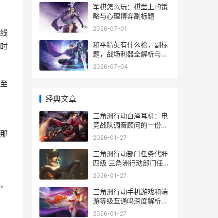
军棋怎么玩：棋盘上的策
略与心理博弈副标题
2026-07-01
线
和平精英有什么枪，副标
时
题，战场利器全解析与深
度战术指南
2026-07-04
至
经典文章
三角洲行动白泽耳机：电
竞战队调音顾问的一份冷
那
静实战报告 三角洲行动白
2026-01-27
泽游戏解说
三角洲行动部门任务代肝
四级 三角洲行动部门任务
最高多少级
2026-01-27
，
三角洲行动手机游戏和端
游等级互通吗深度解析背
后的玩家尝试和数据真相
2026-01-27