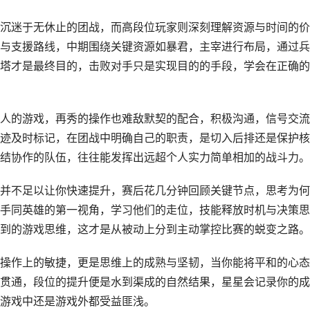
沉迷于无休止的团战，而高段位玩家则深刻理解资源与时间的价
与支援路线，中期围绕关键资源如暴君，主宰进行布局，通过兵
塔才是最终目的，击败对手只是实现目的的手段，学会在正确的
人的游戏，再秀的操作也难敌默契的配合，积极沟通，信号交流
迹及时标记，在团战中明确自己的职责，是切入后排还是保护核
结协作的队伍，往往能发挥出远超个人实力简单相加的战斗力。
并不足以让你快速提升，赛后花几分钟回顾关键节点，思考为何
手同英雄的第一视角，学习他们的走位，技能释放时机与决策思
到的游戏思维，这才是从被动上分到主动掌控比赛的蜕变之路。
操作上的敏捷，更是思维上的成熟与坚韧，当你能将平和的心态
贯通，段位的提升便是水到渠成的自然结果，星星会记录你的成
游戏中还是游戏外都受益匪浅。