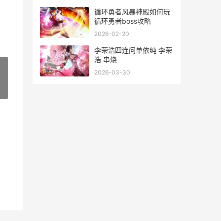
三角洲行动手机新手入门
循环勇者风暴神殿如何玩
循环勇者boss攻略
2026-02-20
李荣浩四连问单依纯 李荣
浩 串烧
2026-03-30
»