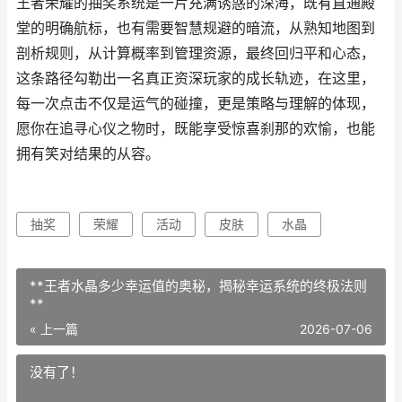
王者荣耀的抽奖系统是一片充满诱惑的深海，既有直通殿
堂的明确航标，也有需要智慧规避的暗流，从熟知地图到
剖析规则，从计算概率到管理资源，最终回归平和心态，
这条路径勾勒出一名真正资深玩家的成长轨迹，在这里，
每一次点击不仅是运气的碰撞，更是策略与理解的体现，
愿你在追寻心仪之物时，既能享受惊喜刹那的欢愉，也能
拥有笑对结果的从容。
抽奖
荣耀
活动
皮肤
水晶
**王者水晶多少幸运值的奥秘，揭秘幸运系统的终极法则
**
« 上一篇
2026-07-06
没有了！