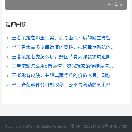
下一篇 »
延伸阅读
王者荣耀在哪里抽奖，探寻虚拟幸运的殿堂与智慧，副标题，资深玩家的抽奖地图与心得全解析
**王者水晶多少幸运值的奥秘，揭秘幸运系统的终极法则**
王者荣耀老虎怎么玩，野区节奏大师裴擒虎进阶攻略
王者荣耀怎么用q币充值，资深玩家的便捷充值指南，副标题，从零开始轻松获取点券
王者稀有皮肤，荣耀典藏背后的价值迷思，副标题，虚拟华服与玩家心灵的共鸣交响
**王者荣耀评分机制探秘，公平与激励的艺术**
Copyright © 2024 All Rights Reserved.
蜀ICP备2025145819号-8
XML地图