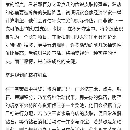
策的起点，看着那百分之零点几的传说皮肤掉落率，狂热
的心需要被冷静的头脑降温，资深玩家会像经济学家一样
计算期望，他们会评估每次抽奖的实际价值，而非被“下一
次可能出”的幻觉支配，例如，在积分夺宝中，将幸运值积
累视为一个长期项目，在折扣期间投入往往更具性价比，
对待限时抽奖，更要看清规则，许多活动的前几次抽奖性
价比最高，后续则急剧下降，将抽奖视为一种可控的消
费，而非赌博，是心态成熟的关键。
资源规划的精打细算
在王者荣耀中抽奖，资源管理是一门必修艺术，点券、钻
石、荣耀积分，乃至各种活动代币，都是你的弹药，明智
的玩家不会将所有资源倾注于一个奖池，他们会根据自身
目标进行分配，若心仪王者水晶商店的皮肤，便日常积攒
钻石，等待钻石消耗活动时一并参与夺宝，若梦想是荣耀
典藏，则会规划点券用于每日充值活动，稳步积累荣耀积