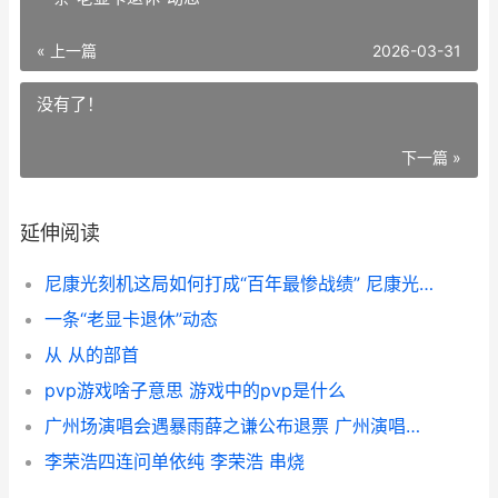
« 上一篇
2026-03-31
没有了！
下一篇 »
延伸阅读
尼康光刻机这局如何打成“百年最惨战绩” 尼康光刻机工作原理
一条“老显卡退休”动态
从 从的部首
pvp游戏啥子意思 游戏中的pvp是什么
广州场演唱会遇暴雨薛之谦公布退票 广州演唱会多吗
李荣浩四连问单依纯 李荣浩 串烧