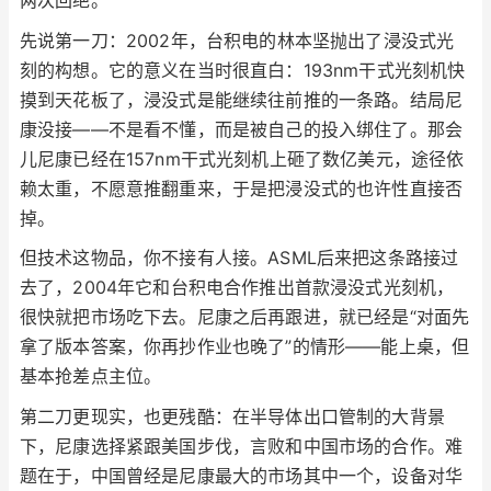
两次回绝。
先说第一刀：2002年，台积电的林本坚抛出了浸没式光
刻的构想。它的意义在当时很直白：193nm干式光刻机快
摸到天花板了，浸没式是能继续往前推的一条路。结局尼
康没接——不是看不懂，而是被自己的投入绑住了。那会
儿尼康已经在157nm干式光刻机上砸了数亿美元，途径依
赖太重，不愿意推翻重来，于是把浸没式的也许性直接否
掉。
但技术这物品，你不接有人接。ASML后来把这条路接过
去了，2004年它和台积电合作推出首款浸没式光刻机，
很快就把市场吃下去。尼康之后再跟进，就已经是“对面先
拿了版本答案，你再抄作业也晚了”的情形——能上桌，但
基本抢差点主位。
第二刀更现实，也更残酷：在半导体出口管制的大背景
下，尼康选择紧跟美国步伐，言败和中国市场的合作。难
题在于，中国曾经是尼康最大的市场其中一个，设备对华