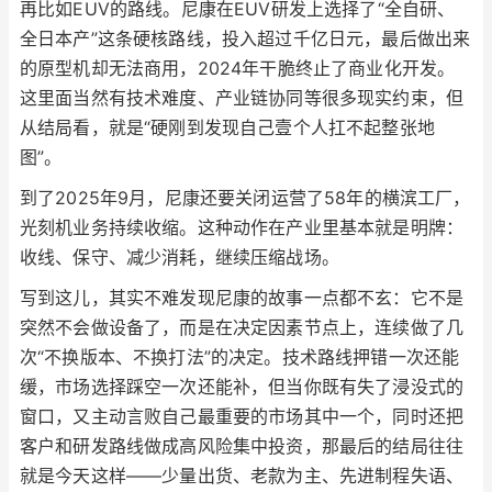
再比如EUV的路线。尼康在EUV研发上选择了“全自研、
全日本产”这条硬核路线，投入超过千亿日元，最后做出来
的原型机却无法商用，2024年干脆终止了商业化开发。
这里面当然有技术难度、产业链协同等很多现实约束，但
从结局看，就是“硬刚到发现自己壹个人扛不起整张地
图”。
到了2025年9月，尼康还要关闭运营了58年的横滨工厂，
光刻机业务持续收缩。这种动作在产业里基本就是明牌：
收线、保守、减少消耗，继续压缩战场。
写到这儿，其实不难发现尼康的故事一点都不玄：它不是
突然不会做设备了，而是在决定因素节点上，连续做了几
次“不换版本、不换打法”的决定。技术路线押错一次还能
缓，市场选择踩空一次还能补，但当你既有失了浸没式的
窗口，又主动言败自己最重要的市场其中一个，同时还把
客户和研发路线做成高风险集中投资，那最后的结局往往
就是今天这样——少量出货、老款为主、先进制程失语、