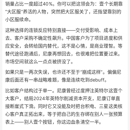
销量占比一度超过40%。你可以把这领会为：壹个长期靠
“大区服”养活的人物，突然把大区服关了，还指望靠别的
小区服续命。
这种选择的连锁反应特别直接——交付受影响、成本上
去、客户采购不确定性飙升。中国客户为了项目进度和供
应安全，会转给国内替代，这不是心情，是商业理智。等
替代途径跑通后，尼康再想回去，也很难把位置要过来。
市场空间就这么一点点被挤没了。
如果只是一两次失误，也许还不至于“崩成这样”。偏偏尼
康后面还有一串战略难题，像是连续吃到debuff。
比如客户结构过于单一。尼康曾经过度押注英特尔这壹个
大客户，结局2024年英特尔削减资本开支，尼康订单直
接断崖式下滑。同时它又没能及时把台积电、三星这类核
心客户真正拓出来，等于把自己的生存绑在别人一张预算
表上——别人壹个按钮，你这边血条清空一半。