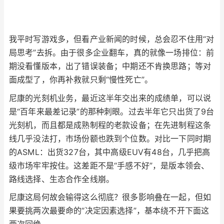
我平时写游戏多，但看产业新闻的时候，总会忍不住用“对
局思考”去拆。由于很多企业翻车，真的就像一场排位：前
期没看懂版本，出了错误装备；中期还不肯换思路；等对
面成型了，你再补救就只剩“慢性死亡”。
尼康的光刻机业务，最近这半年交出来的成绩单，可以说
是“百年来最差记录”的那种刺眼。过去半年它只出货了9台
光刻机，而且都是成熟制程的老款设备；在先进制程这条
线几乎没法打，市场份额也跌到个位数。对比一下同时期
的ASML：出货327台，其中高级EUV有48台，几乎把高
级市场牢牢按住。这差距不是“手感不好”，是版本领会、
路线选择、生态合作全线崩。
尼康这局何故会输得这么彻底？很多影响叠在一起，但如
果要挑两次最要命的“决定因素选择”，基本绕不开下面这