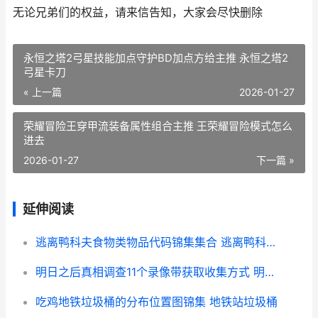
无论兄弟们的权益，请来信告知，大家会尽快删除
永恒之塔2弓星技能加点守护BD加点方给主推 永恒之塔2
弓星卡刀
« 上一篇
2026-01-27
荣耀冒险王穿甲流装备属性组合主推 王荣耀冒险模式怎么
进去
2026-01-27
下一篇 »
延伸阅读
逃离鸭科夫食物类物品代码锦集集合 逃离鸭科夫食物有什么用
明日之后真相调查11个录像带获取收集方式 明日之后真相调查圣托帕尼
吃鸡地铁垃圾桶的分布位置图锦集 地铁站垃圾桶