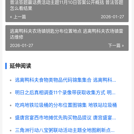
普法答题赢话费活动主题11月10日答案公开概括 普法答题
怎么看结果
« 上一篇
2026-01-27
逃离鸭科夫农场镇钥匙分布位置地点 逃离鸭科夫农场镇雷
达维修
2026-01-27
下一篇 »
延伸阅读
逃离鸭科夫食物类物品代码锦集集合 逃离鸭科夫食物有什么用
明日之后真相调查11个录像带获取收集方式 明日之后真相调查圣托帕尼
吃鸡地铁垃圾桶的分布位置图锦集 地铁站垃圾桶
盛唐宫宴西市地摊优先购买物品提议 唐宫盛宴服饰
三角洲行动八宝粥联动活动主题全地图刷新点位集合 三角洲行动八宝粥容器位置