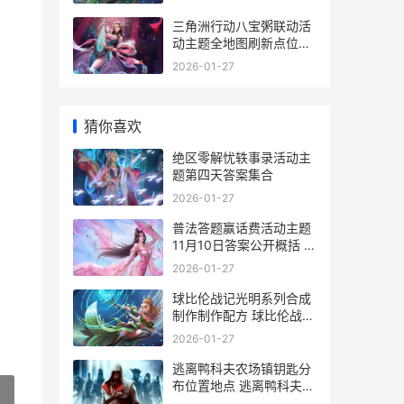
三角洲行动八宝粥联动活
动主题全地图刷新点位集
合 三角洲行动八宝粥容器
2026-01-27
位置
猜你喜欢
绝区零解忧轶事录活动主
题第四天答案集合
2026-01-27
普法答题赢话费活动主题
11月10日答案公开概括 普
法答题怎么看结果
2026-01-27
球比伦战记光明系列合成
制作制作配方 球比伦战记
光明怎么解锁
2026-01-27
逃离鸭科夫农场镇钥匙分
布位置地点 逃离鸭科夫农
场镇雷达维修