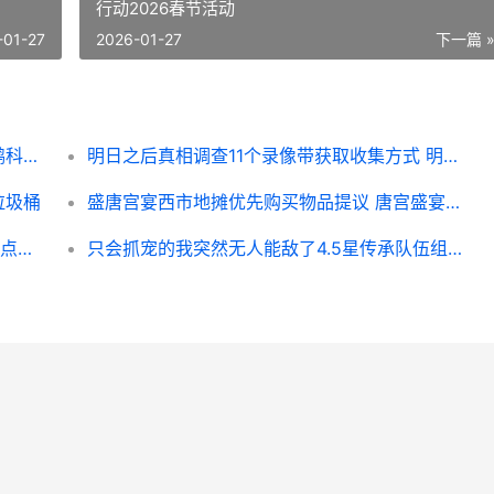
行动2026春节活动
-01-27
2026-01-27
下一篇 
逃离鸭科夫食物类物品代码锦集集合 逃离鸭科夫食物有什么用
明日之后真相调查11个录像带获取收集方式 明日之后真相调查圣托帕尼
垃圾桶
盛唐宫宴西市地摊优先购买物品提议 唐宫盛宴服饰
三角洲行动八宝粥联动活动主题全地图刷新点位集合 三角洲行动八宝粥容器位置
只会抓宠的我突然无人能敌了4.5星传承队伍组合组合 只会抓宠的我突然无敌了 螳螂技能