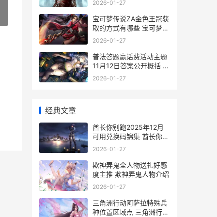
2026-01-27
»
宝可梦传说ZA金色王冠获
取的方式有哪些 宝可梦传
说za金手指1.0.2
2026-01-27
普法答题赢话费活动主题
11月12日答案公开概括 普
法答题五次都用完了
2026-01-27
经典文章
酋长你别跑2025年12月
可用兑换码锦集 酋长你别
跑2026兑换码
2026-01-27
欺神弄鬼全人物送礼好感
度主推 欺神弄鬼人物介绍
2026-01-27
三角洲行动阿萨拉特殊兵
种位置区域点 三角洲行动