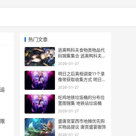
热门文章
逃离鸭科夫食物类物品代
码锦集集合 逃离鸭科夫食
物有什么用
2026-01-27
明日之后真相调查11个录
像带获取收集方式 明日之
后真相调查圣托帕尼
2026-01-27
运
吃鸡地铁垃圾桶的分布位
置图锦集 地铁站垃圾桶
2026-01-27
限
盛唐宫宴西市地摊优先购
买物品提议 唐宫盛宴服饰
2026-01-27