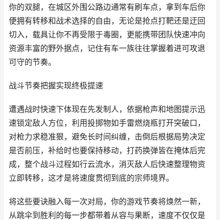
你的双腿，在城区外围公路边通常有刷车点，拿到车后你
便拥有转移和战术选择的自由，无论是抢点打靶还是迂回
切入，载具让你不再受限于毒圈，更能携带团队快速冲向
资源丰富的野外据点，记住有车一族往往掌握着进可攻退
可守的节奏。
战斗节奏把握实现终极提速
遭遇战时快速下体现在先发制人，依据枪声和地图提示迅
速锁定敌人方位，利用投掷物如手雷燃烧瓶打开突破口，
对枪力求稳准狠，避免长时间纠缠，击倒后根据局势决定
是否前压，补给时也要保持移动，打药换弹皆在掩体后完
成，整个战斗过程如行云流水，消灭敌人后快速整理物资
立即转移，这才是将速度贯彻到底的宗师境界。
将这些要诀融入每一次对局，你的游戏节奏将焕然一新，
从跳伞到胜利的每一步都带着从容与果断，速度不仅仅是