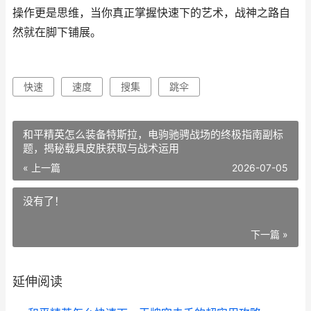
操作更是思维，当你真正掌握快速下的艺术，战神之路自
然就在脚下铺展。
快速
速度
搜集
跳伞
和平精英怎么装备特斯拉，电驹驰骋战场的终极指南副标
题，揭秘载具皮肤获取与战术运用
« 上一篇
2026-07-05
没有了！
下一篇 »
延伸阅读