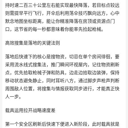
持时速二百三十公里左右能实现最快降落，若目标点较远
则需提早平行飞行，开伞后利用荡伞技巧飘向远方，心中
默念地图坐标距离，能让你精准降落在房顶或资源点门
口，这节省的每一秒都意味着你能率先捡起枪械。
高效搜集是落地的关键法则
落地后快速下的核心是搜物资，切忌在单个房间徘徊，要
采用流水线式搜集法，推门瞬间环视屋内，记住物资刷新
点，优先拾取枪械子弹和防具，边走边拾取边装弹，保持
移动状态避免静止，同时耳听八方，通过脚步声枪声判断
周围敌人位置，将搜集与情报获取同步进行，才能真正快
人一步。
载具运用拉开战略速度差
第一个安全区刷新后快速下便进入新阶段，此时载具就是