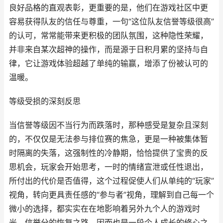
良好品格的直观表彰，更重要的是，他们在游戏社区中更
容易获得队友的信任与尊重，一句“这位队友信誉等级很高”
的认可，常常能带来更积极的团队氛围，这种隐性荣耀，
并非来自某次超神的操作，而是源于日积月累的坚持与自
律，它让游戏体验超越了单纯的输赢，增添了份被认可的
温暖。
等级受损的深刻反思
当信誉等级因不当行为而跌落时，那种感受是复杂且深刻
的，不仅仅是无法参与排位赛的焦急，更是一种被集体暂
时隔离的失落，这强制性的冷静期，恰恰提供了宝贵的反
思机会，玩家会开始思考，一时的情绪宣泄或任性退出，
所付出的代价是否值得，这个过程促使人们从单纯的“玩家”
视角，转向更具责任感的“参与者”视角，理解到自己每一个
微小的选择，都实实在在地影响着另外九个人的游戏时
光，信誉分的恢复之路，因而也是一段个人成长的修心之