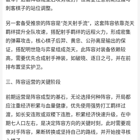
刺客棋子的站位调整。
另一套备受推崇的阵容是“尧天射手流”，这套阵容依靠尧天
羁绊提升全队攻速，搭配射手羁绊的远程火力，形成密集
的弹幕攻击，核心棋子后羿、黄忠、公孙离是输出的保
证，搭配明世隐与弈星组成尧天，此阵容对装备依赖较
高，需要优先合成射手神装，如破晓、逐日之弓，并在前
排布置坚实护卫。
三、阵容运营的关键阶段
前期运营是阵容成型的基石，无论选择何种阵容，开局都
应注重经济积累与血量健康，优先使用强势打工羁绊过
渡，如长安连败或双稷下连胜，积累经济快速升级，在中
期七人口左右，是决定阵容方向的关键时刻，此时需要观
察对手阵容，果断转换或坚持自己的路线，并开始搜寻核