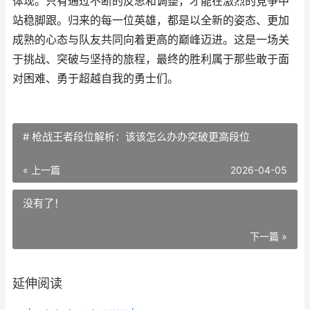
体现。只有通过不断的反思和调整，才能在激烈的竞争中
站稳脚跟。归来的每一位英雄，都是以全新的姿态、更加
成熟的心态与队友共同向着更高的巅峰迈进。这是一场关
于挑战、突破与坚持的旅程，最终的胜利属于那些敢于面
对困难、勇于超越自我的勇士们。
# 枪战王者段位解析：该该怎么办办突破更高段位
« 上一篇
2026-04-05
没有了！
下一篇 »
延伸阅读