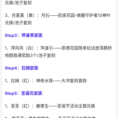
兑换/池子复刻
3、月素素（黄）：月石——民族花园-唤醒守护者10神叶
兑换/池子复刻
Step3：萍逢草家族
1、萍风风（白）：萍逢引——恶德花园简单玩法放荡鹊桥
地图首通奖励3个/池子复刻
Step4：拉姆家族
1、拉姆（红）：神奇水珠——大冲复刻直购
Step5：圣诞花家族
1、圣圣（红）：槲寄生——圣诞节活动主题兑换