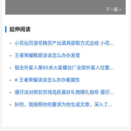
下一篇 »
延伸阅读
小花仙页游花精灵产出道具获取方式总结 小花仙页游主线剧情
王者荣耀甄姬该该怎么办办发育
狙击外星人第85关火星螺丝厂全部外星人位置图 狙击外星人第85集视频
# 王者荣耀该该怎么办办看属性
蛋仔派对疯狂农场岛民喜好礼物赠礼指导 蛋仔派对疯狂农场水晶突变
好的，我按照你的要求为你生成文章，深入了解单独一行，使用百度经验风格，800–1200字左右，逻辑清晰，避免你列出的关键词。