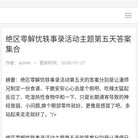
绝区零解忧轶事录活动主题第五天答案
集合
作者：
admin
•
更新时间：2026-01-27
摘要：绝区零解忧轶事录活动第五天的答案分别是让潘师
兄制定一份食谱、干脆安安心心去度个假吧、吃辣太猛起
反应了、吃湿热性食物中和一下、只是长期通宵导致的神
经衰弱、小问题,换个眼部零件就好、更像是感冒了吧、多
站起来走走就好了。"/>
绝区零解忧轶事录活动主题第五天的答案分别是让潘师兄