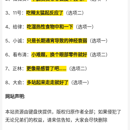
3、11号：
吃辣太猛起反应了
（选项二）
4、给律：
吃湿热性食物中和一下
（选项一）
5、小诚：
只是长期通宵导致的神经衰弱
（选项一）
6、看布清：
小难题，换个眼部零件就好
（选项二）
7、正林：
更像是感冒了吧……
（选项二）
8、大俞：
多站起来走走就好了
（选项一）
网站声明:
本站资源由键盘侠提供，版权归原作者全部；如果侵犯了
无论兄弟们的权益，请来信告知，大家会尽快删除