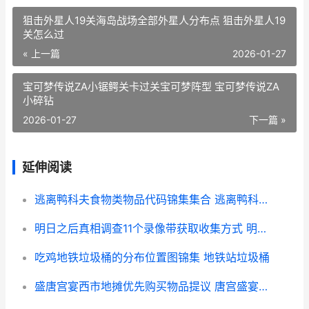
狙击外星人19关海岛战场全部外星人分布点 狙击外星人19
关怎么过
« 上一篇
2026-01-27
宝可梦传说ZA小锯鳄关卡过关宝可梦阵型 宝可梦传说ZA
小碎钻
2026-01-27
下一篇 »
延伸阅读
逃离鸭科夫食物类物品代码锦集集合 逃离鸭科夫食物有什么用
明日之后真相调查11个录像带获取收集方式 明日之后真相调查圣托帕尼
吃鸡地铁垃圾桶的分布位置图锦集 地铁站垃圾桶
盛唐宫宴西市地摊优先购买物品提议 唐宫盛宴服饰