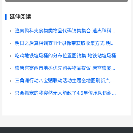
延伸阅读
逃离鸭科夫食物类物品代码锦集集合 逃离鸭科夫食物有什么用
明日之后真相调查11个录像带获取收集方式 明日之后真相调查圣托帕尼
吃鸡地铁垃圾桶的分布位置图锦集 地铁站垃圾桶
盛唐宫宴西市地摊优先购买物品提议 唐宫盛宴服饰
三角洲行动八宝粥联动活动主题全地图刷新点位集合 三角洲行动八宝粥容器位置
只会抓宠的我突然无人能敌了4.5星传承队伍组合组合 只会抓宠的我突然无敌了 螳螂技能