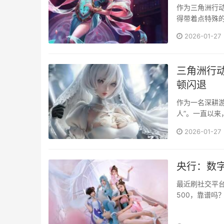
作为三角洲行
得带着点特殊
像一群···
2026-01-27
三角洲行
顿闪退
作为一名深耕
人”。一直以来
次“三角···
2026-01-27
央行：数
最近刷社交平
500，靠谱吗
了风···