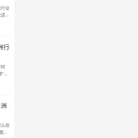
戏行业
决这类
洲行
字时
“三
角洲
那么欢
能玩”