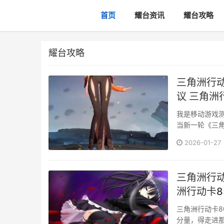
首页
耀台资讯
耀台攻略
耀台攻略
三角洲行
议 三角洲
我是移动游戏
当新一轮《三
和论坛···
2026-01-27
三角洲行动
洲行动卡8
三角洲行动卡
分量，得走进