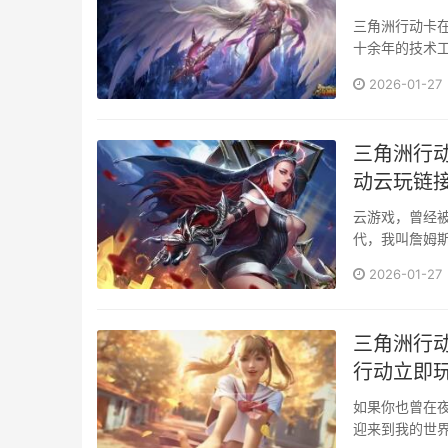
三角洲行动卡
十余年的技术
系统层···
2026-01-27
三角洲行动
动云玩链
云游戏，曾经
代，我叫詹姆斯
角洲行···
2026-01-27
三角洲行
行动立即
如果你也曾在
迎来到我的世界