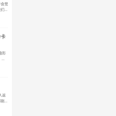
许会觉
我们更
动卡
隐形
。这
人返
部刚发