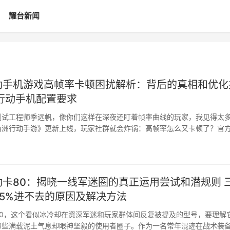
耀台新闻
动手机游戏高帧率卡顿困扰解析：背后的真相和优化
行动手机配置要求
测试工程师季远帆，像你们这样在深夜还盯着帧率曲线的玩家，我见得太
角洲行动手游》更新上线，玩家社群就会炸锅：高帧率怎么又卡顿了？官
卡80：揭晓一线军迷圈的真正运用尝试和潜规则 
5%进不去的原因及解决方法
80，这个看似冰冷却在资深军迷和玩家群体间反复被提及的型号，要理解
那些满载泥土气息却眼神坚毅的使用者圈子。作为一名常年混迹在战术装