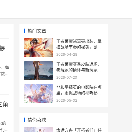
热门文章
王者荣耀诸葛亮出装，掌
控战场节奏的秘钥，副标
提
题，从爆发到续航的进阶
2026-04-28
之路
王者荣耀赛季皮肤返场，
多。每
老玩家的情怀与新玩家的
方数据
机遇，副标题，时光回溯
2026-07-20
皮肤归来的意义与影响
**和平精英的电影院在哪
里，虚拟战场的视听秘境
**
2026-05-02
三角
猜你喜欢
它的
备行业
命运方舟「开拓者们」任