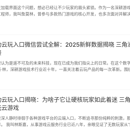
在加载界面这个问题，想必已经让不少玩家的眉头紧锁。作为一名深耕游
工程师，我叫詹莫林，曾参与多款热门游戏的核心开发，也多次面对并解
云玩入口微信尝试全解：2025新鲜数据揭晓 三角
接
被认为是遥不可及的未来科技，现在已成为我们指尖上的日常。在这个数
·林，深耕游戏技术行业近十年，一直关注着云玩产品的每一次革新。围绕
动云玩入口揭晓：为啥子它让硬核玩家如此着迷 三
玩云游戏
夜深人静时徘徊于各种游戏平台的云端入口，不断追寻那份纯粹的刺激，
。 我叫林斯嘉，从事游戏云服务行业已近八年，亲眼见证了无数玩家从“