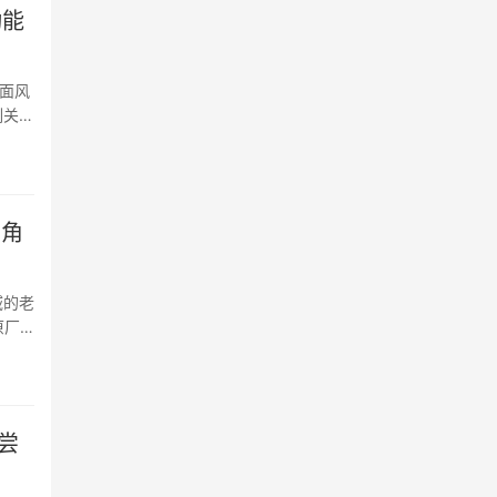
动能
面风
刻关注
三角
域的老
原厂
尝