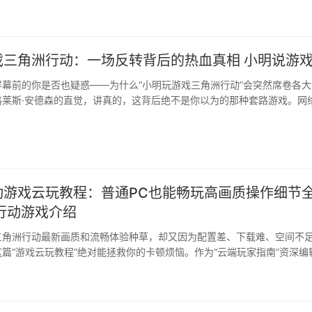
戏三角洲行动：一场反转背后的热血真相 小明说游
幕前的你是否也疑惑——为什么“小明玩游戏三角洲行动”会突然席卷各大
格莱斯·安德森的直觉，讲真的，这背后绝不是你以为的那种套路游戏。网
动游戏云玩教程：普通PC也能畅玩高画质操作细节
行动游戏介绍
三角洲行动最新画质和流畅体验种草，却又因为配置差、下载难、空间不
篇“游戏云玩教程”绝对能拯救你的卡顿烦恼。作为“云端玩家指南”资深编