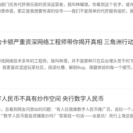
动部门任务代肝俱乐部的资深运营者，我叫林曜璟。你看到这个名字，或
的使命感，那正是我想要传递的信号——我们不是简单的代肝服务组织，
动卡顿严重资深网络工程师带你揭开真相 三角洲行
游戏网络技术多年的工程师，我叫林潜，并不是那种只在后台埋头苦干的“
，我更喜欢混迹玩家社区，阅读吐槽、解剖Bug、琢磨体验的每一个细节
字人民币不具有炒作空间 央行数字人民币
台，总看到网友问类似的问题：“有人拉我做数字人民币推广员，说拉一个
？”“数字人民币能投资赚差价吗？”答案就一句话——全是坑！央行上海总