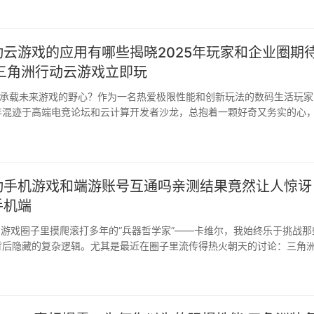
云游戏的应用有哪些揭晓2025年玩家和企业圈期
 三角洲行动云游戏立即玩
能承载未来游戏的野心？作为一名热爱极限性能和创新玩法的数码生活玩家
年混迹于高端电竞论坛和云计算开发者沙龙，总抱着一颗好奇又务实的心
动手机游戏和端游账号互通吗亲测结果竟然让人惊讶
手机端
S游戏圈子里摸爬滚打多年的“兵器哲学家”——卡维尔，我始终乐于挑战那
背后隐藏的复杂逻辑。尤其是最近在圈子里流传得热火朝天的讨论：三角