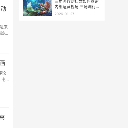
三角洲行动扫盘如何查询
内部运营视角 三角洲行动
行动
扫盘吗
2026-01-27
进来
混迹游
画
评论
年电
高