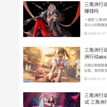
三角洲行
赚钱吗
一提到“三角洲
风火火的数据
互联···
2026-01-27
三角洲行动
洲行动ak
风格比数据更
玩家，我叫欧文
配置抓得头···
2026-01-27
三角洲行
试 三角