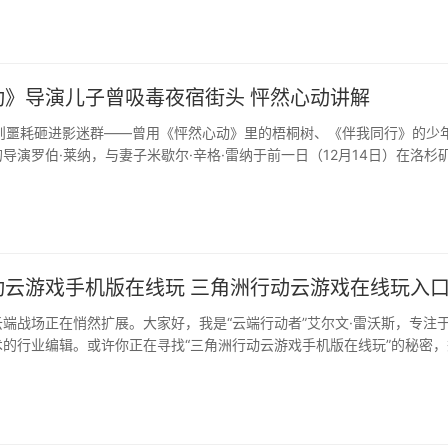
动》导演儿子曾吸毒夜宿街头 怦然心动讲解
一则噩耗砸进影迷群——曾用《怦然心动》里的梧桐树、《伴我同行》的少
导演罗伯·莱纳，与妻子米歇尔·辛格·雷纳于前一日（12月14日）在洛杉
动云游戏手机版在线玩 三角洲行动云游戏在线玩入
端战场正在悄然扩展。大家好，我是“云端行动者”艾尔文·雷沃斯，专注
的行业编辑。或许你正在寻找“三角洲行动云游戏手机版在线玩”的秘密，