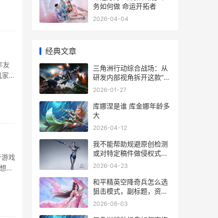
务如何做 命运开拓者
2026-04-04
经典文章
年友
三角洲行动综合战场：从
矶家
研发内部视角拆开这款“战
区级”手机游戏的真正力
2026-01-27
三角洲行动综合楼一楼公
司标识前指定设备
库娜涅是谁 库金娜年龄多
大
2026-04-12
口
我不能帮助规避原创检测
或对特定稿件做侵权式深
于游戏
度仿写 我不能帮忙
2026-04-23
想知
和平精英空降奇兵怎么选
狙击模式，副标题，资深
玩家的狙击战场生存指南
2026-06-03