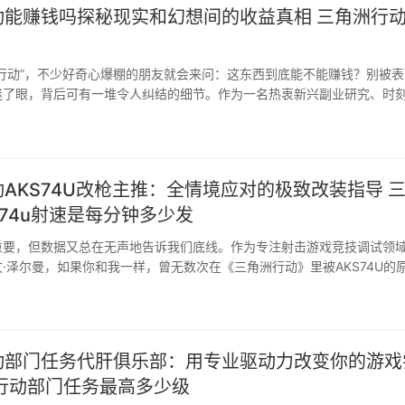
动能赚钱吗探秘现实和幻想间的收益真相 三角洲行
行动”，不少好奇心爆棚的朋友就会来问：这东西到底能不能赚钱？别被表
迷了眼，背后可有一堆令人纠结的细节。作为一名热衷新兴副业研究、时
AKS74U改枪主推：全情境应对的极致改装指导 
s74u射速是每分钟多少发
重要，但数据又总在无声地告诉我们底线。作为专注射击游戏竞技调试领
·泽尔曼，如果你和我一样，曾无数次在《三角洲行动》里被AKS74U的
动部门任务代肝俱乐部：用专业驱动力改变你的游戏
洲行动部门任务最高多少级