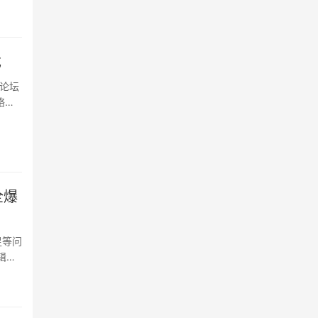
戏
论坛
络舆
全爆
足等问
辑