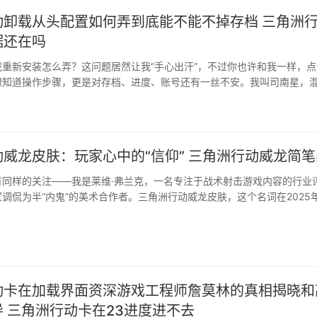
动卸载从头配置如何弄到底能不能不掉存档 三角洲
据还在吗
重新安装怎么弄？这问题居然让我“手心出汗”，不过你也许和我一样，点
想知道操作步骤，更是对存档、进度、账号还有一丝不安。我叫司南星，
威龙皮肤：玩家心中的“信仰” 三角洲行动威龙简笔
有同样的关注——我是莱维·弗兰克，一名专注于战术射击游戏内容的行业
调侃为半“内鬼”的美术合作者。三角洲行动威龙皮肤，这个名词在2025
动卡在加载界面资深游戏工程师詹莫林的真相揭晓和
 三角洲行动卡在23进度进不去